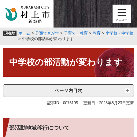
ペ
メ
ー
ニ
ジ
ュ
の
ー
先
を
ホーム
>
分類でさがす
>
子育て・教育
>
教育
>
小学校・中学校
現在地
頭
飛
>
中学校の部活動が変わります
で
ば
す
し
本
。
て
文
中学校の部活動が変わります
本
文
へ
ページ内目次
記事ID：0075195
更新日：2023年8月23日更新
部活動地域移行について