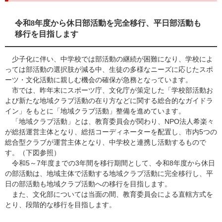
令和8年度から休日部活動を完全移行、平日部活動も
移行を目指します
少子化に伴い、中学校では部活動の継続が困難になり、学校によ
っては部活動の選択肢が減る中、生徒の多様なニーズに応じたスポ
ーツ・文化活動に親しむ機会の確保が急務となっています。
市では、昨年末にスポーツ庁、文化庁が策定した「学校部活動お
よび新たな地域クラブ活動の在り方などに関する総合的なガイドラ
イン」をもとに「地域クラブ活動」整備を進めています。
「地域クラブ活動」とは、教育委員会が関わり、NPO法人希楽々
が総括運営主体となり、総括コーディネーターを配置し、市内5つの
総合型クラブが運営主体となり、中学校と連携し活動するもので
す。（下図参照）
令和5～7年度までの3年間を移行期間として、令和8年度から休日
の部活動は、地域主体で活動する地域クラブ活動に完全移行し、平
日の部活動も地域クラブ活動への移行を目指します。
また、文化部については当面の間、教育委員会による直轄方式を
とり、段階的な移行を目指します。