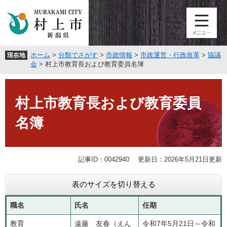
ペ
メ
ー
ニ
ジ
ュ
の
ー
先
を
ホーム
>
分類でさがす
>
市政情報
>
市政運営・行政改革
>
協議
現在地
頭
飛
会
>
村上市教育長および教育委員名簿
で
ば
す
し
本
。
て
文
村上市教育長および教育委員
本
文
名簿
へ
記事ID：0042940
更新日：2026年5月21日更新
表のサイズを切り替える
職名
氏名
任期
教育
遠藤 友春（えん
令和7年5月21日～令和