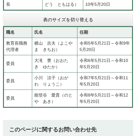
長
どう ともはる）
10年5月20日
表のサイズを切り替える
職名
氏名
任期
教育長職務
横山 吉夫（よこや
令和5年5月21日～令和9年
代理者
ま きちお）
5月20日
大滝 豊（おおた
令和6年5月21日～令和10
委員
き ゆたか）
年5月20日
小川 涼子（おが
令和7年5月21日～令和11
委員
わ りょうこ）
年5月20日
能登谷 愛貴（のと
令和8年5月21日～令和12
委員
や あき）
年5月20日
このページに関するお問い合わせ先