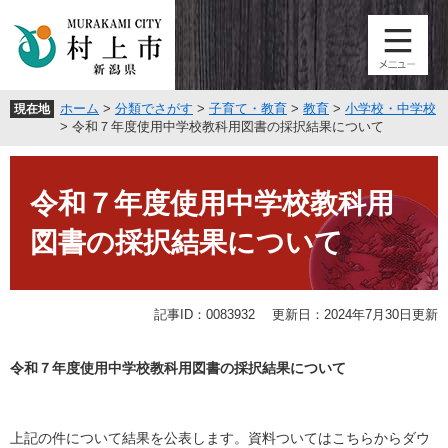
ペ
メ
ー
ニ
ジ
ュ
の
ー
先
を
ホーム
>
分類でさがす
>
子育て・教育
>
教育
>
小学校・中学校
現在地
頭
飛
>
令和７年度使用中学校教科用図書の採択結果について
で
ば
す
し
本
。
て
文
令和７年度使用中学校教科用
本
文
図書の採択結果について
へ
記事ID：0083932
更新日：2024年7月30日更新
令和７年度使用中学校教科用図書の採択結果について
上記の件について結果を公表します。資料ついてはこちらからダウ