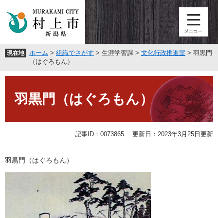
ペ
メ
ー
ニ
ジ
ュ
の
ー
先
を
ホーム
>
組織でさがす
>
生涯学習課
>
文化行政推進室
>
羽黒門
現在地
頭
飛
（はぐろもん）
で
ば
す
し
本
。
て
文
羽黒門（はぐろもん）
本
文
へ
記事ID：0073865
更新日：2023年3月25日更新
羽黒門（はぐろもん）