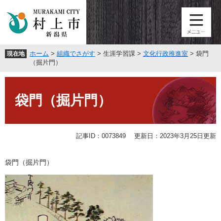
ペ
メ
ー
ニ
ジ
ュ
の
ー
先
を
ホーム
>
組織でさがす
>
生涯学習課
>
文化行政推進室
>
袋門
現在地
頭
飛
（掘片門）
で
ば
す
し
本
。
て
文
袋門（掘片門）
本
文
へ
記事ID：0073849
更新日：2023年3月25日更新
袋門（掘片門）