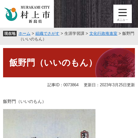
ペ
メ
ー
ニ
ジ
ュ
の
ー
先
を
ホーム
>
組織でさがす
>
生涯学習課
>
文化行政推進室
>
飯野門
現在地
頭
飛
（いいのもん）
で
ば
す
し
本
。
て
文
飯野門（いいのもん）
本
文
へ
記事ID：0073864
更新日：2023年3月25日更新
飯野門（いいのもん）