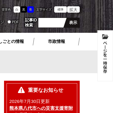
拡大
背景色
白
黒
青
文字サイズ
標準
記事ID
ージ
PDF
検索
しごとの情報
市政情報
重要なお知らせ
2026年7月30日更新
熊本県八代市への災害支援寄附