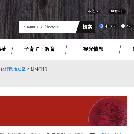
本文へ
Language
G
すべて
ペ
o
o
g
福祉
子育て・教育
観光情報
l
e
カ
文化行政推進室
>
耕林寺門
ス
タ
ム
検
索