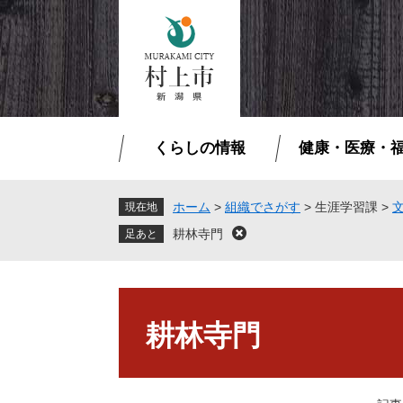
ペ
メ
ー
ニ
ジ
ュ
の
ー
先
を
頭
飛
で
ば
くらしの情報
健康・医療・
す
し
。
て
本
ホーム
>
組織でさがす
>
生涯学習課
>
現在地
文
耕林寺門
閉
へ
じ
る
本
文
耕林寺門