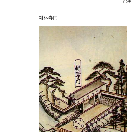
記事I
耕林寺門