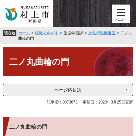
ペ
メ
ー
ニ
ジ
ュ
の
ー
先
を
ホーム
>
組織でさがす
>
生涯学習課
>
文化行政推進室
>
二ノ丸
現在地
頭
飛
曲輪の門
で
ば
す
し
本
。
て
文
二ノ丸曲輪の門
本
文
へ
ページ内目次
記事ID：0073873
更新日：2023年3月25日更新
二ノ丸曲輪の門