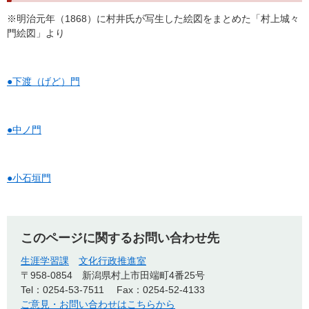
※明治元年（1868）に村井氏が写生した絵図をまとめた「村上城々
門絵図」より
●下渡（げど）門
●中ノ門
●小石垣門
このページに関するお問い合わせ先
生涯学習課
文化行政推進室
〒958-0854
新潟県村上市田端町4番25号
Tel：0254-53-7511
Fax：0254-52-4133
ご意見・お問い合わせはこちらから