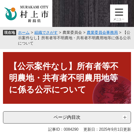
ペ
メ
ー
ニ
ジ
ュ
の
ー
先
を
ホーム
>
組織でさがす
>
農業委員会
>
農業委員会事務局
>
【公
現在地
頭
飛
示案件なし】所有者等不明農地・共有者不明農用地等に係る公示
で
ば
について
す
し
。
て
本
本
文
【公示案件なし】所有者等不
文
へ
明農地・共有者不明農用地等
に係る公示について
ページ内目次
記事ID：0084290
更新日：2025年9月1日更新