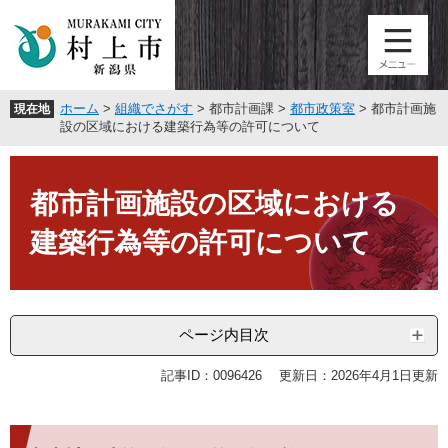
ペ
メ
ー
ニ
ジ
ュ
の
ー
先
を
ホーム
>
組織でさがす
>
都市計画課
>
都市政策室
>
都市計画施
現在地
頭
飛
設の区域における建築行為等の許可について
で
ば
す
し
本
。
て
文
都市計画施設の区域における
本
文
建築行為等の許可について
へ
ページ内目次
記事ID：0096426
更新日：2026年4月1日更新