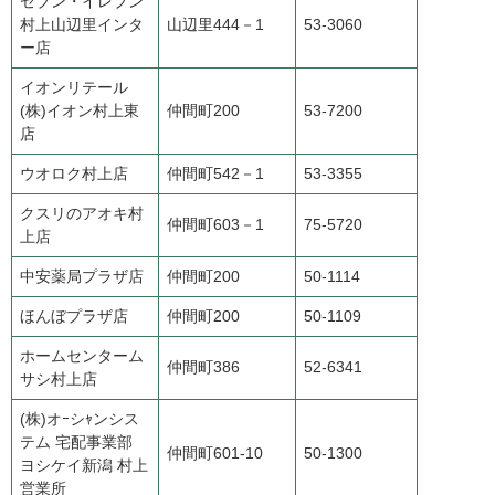
セブン・イレブン
村上山辺里インタ
山辺里444－1
53-3060
ー店
イオンリテール
(株)イオン村上東
仲間町200
53-7200
店
ウオロク村上店
仲間町542－1
53-3355
クスリのアオキ村
仲間町603－1
75-5720
上店
中安薬局プラザ店
仲間町200
50-1114
ほんぼプラザ店
仲間町200
50-1109
ホームセンターム
仲間町386
52-6341
サシ村上店
(株)オｰシｬンシス
テム 宅配事業部
仲間町601-10
50-1300
ヨシケイ新潟 村上
営業所