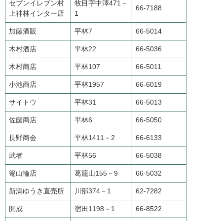
セブンイレブン村
牧目字中澤471－
66-7188
上神林インター店
1
加藤酒販
平林7
66-5014
木村酒店
平林22
66-5036
木村商店
平林107
66-5011
小池商店
平林1957
66-6019
サイトウ
平林31
66-5013
佐藤商店
平林6
66-5050
長野商会
平林1411－2
66-6133
武者
平林56
66-5038
篭山輪店
葛籠山155－9
66-5032
新潟ゆうき直売所
川部374－1
62-7282
開成
宿田1198－1
66-8522