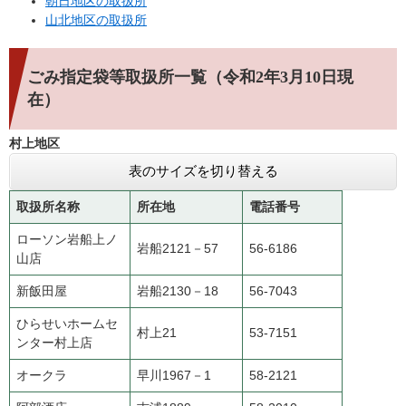
朝日地区の取扱所
山北地区の取扱所
ごみ指定袋等取扱所一覧（令和2年3月10日現
在）
村上地区
表のサイズを切り替える
取扱所名称
所在地
電話番号
ローソン岩船上ノ
岩船2121－57
56-6186
山店
新飯田屋
岩船2130－18
56-7043
ひらせいホームセ
村上21
53-7151
ンター村上店
オークラ
早川1967－1
58-2121