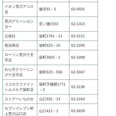
イオン荒川アコス
藤沢91－5
62-0031
店
荒川グリーンセン
宮ノ腰2153
62-1313
ター
公衛社
坂町1761－11
62-5121
長浜商店
坂町623－15
62-2290
ローソン荒川十文
坂町3502－1
62-3288
字店
わら竹クリーニン
坂町623－556
62-5047
グ十文字店
ココカラファイン
坂町字腰廻1771
62-1138
ヘルスケア坂町店
－3
ストアーいちのせ
山口331－13
62-2164
セブンイレブン村
山口412－1
62-6635
上荒川山口店