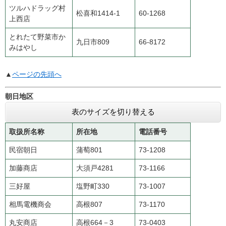
ツルハドラッグ村
松喜和1414-1
60-1268
上西店
とれたて野菜市か
九日市809
66-8172
みはやし
▲
ページの先頭へ
朝日地区
表のサイズを切り替える
取扱所名称
所在地
電話番号
民宿朝日
蒲萄801
73-1208
加藤商店
大須戸4281
73-1166
三好屋
塩野町330
73-1007
相馬電機商会
高根807
73-1170
丸安商店
高根664－3
73-0403