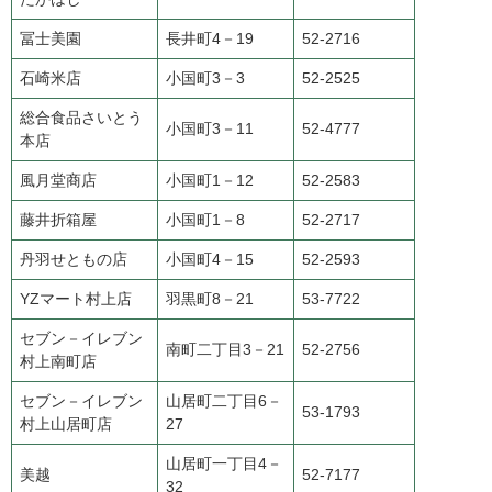
冨士美園
長井町4－19
52-2716
石崎米店
小国町3－3
52-2525
総合食品さいとう
小国町3－11
52-4777
本店
風月堂商店
小国町1－12
52-2583
藤井折箱屋
小国町1－8
52-2717
丹羽せともの店
小国町4－15
52-2593
YZマート村上店
羽黒町8－21
53-7722
セブン－イレブン
南町二丁目3－21
52-2756
村上南町店
セブン－イレブン
山居町二丁目6－
53-1793
村上山居町店
27
山居町一丁目4－
美越
52-7177
32