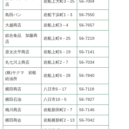
岩船上大町3－25
56-7004
店
島田パン
岩船下浜町1－3
56-7550
大越商店
岩船上町3－4
56-7657
総合食品 加藤商
岩船上町4－25
56-7219
店
原太次平商店
岩船上町6－19
56-7141
丸七川上商店
岩船上町2－7
56-7034
(株)サクマ 岩船
岩船上町6－28
56-7840
給油所
横田商店
八日市6－17
56-7118
横田石油
八日市10－5
56-7927
梅川商店
岩船新田町2－7
56-7146
横田商会
岩船横新町2－13
56-7042