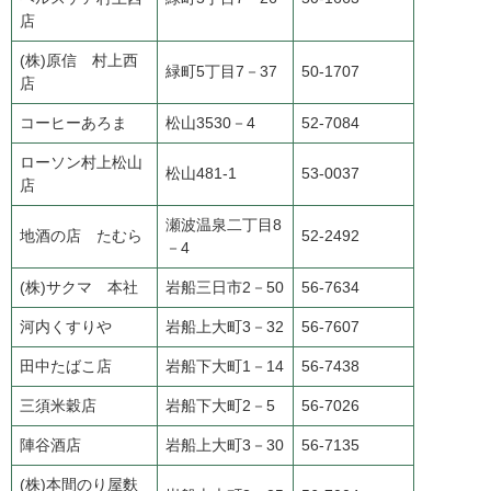
店
(株)原信 村上西
緑町5丁目7－37
50-1707
店
コーヒーあろま
松山3530－4
52-7084
ローソン村上松山
松山481-1
53-0037
店
瀬波温泉二丁目8
地酒の店 たむら
52-2492
－4
(株)サクマ 本社
岩船三日市2－50
56-7634
河内くすりや
岩船上大町3－32
56-7607
田中たばこ店
岩船下大町1－14
56-7438
三須米穀店
岩船下大町2－5
56-7026
陣谷酒店
岩船上大町3－30
56-7135
(株)本間のり屋麩