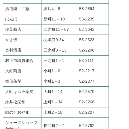
酒道楽 工藤
堀片4－8
53-2694
ほんぼ
新町11－10
53-2239
稲葉商店
二之町11－67
52-3343
やま伝
羽黒口9-34
53-2623
奥村酒店
三之町3－13
52-2208
村上市職員組合
三之町1－1
53-2111
大鉄商店
小町1－6
52-2217
益仙茶舗
小町1－3
52-2877
大町キムラ薬局
大町1－14
52-2570
永井松栄堂
上町1－34
52-2268
肉のとおやま
上町2－18
52-2207
シューズショップ
長井町2－7
52-2762
たかはし