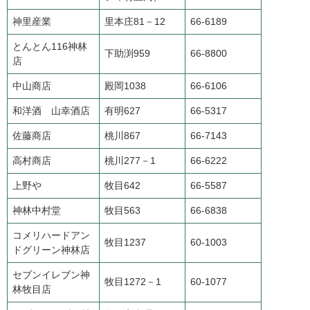
神里産業
里本庄81－12
66-6189
とんとん116神林
下助渕959
66-8800
店
中山商店
殿岡1038
66-6106
和洋酒 山幸酒店
有明627
66-5317
佐藤商店
桃川867
66-7143
高村商店
桃川277－1
66-6222
上野や
牧目642
66-5587
神林中村堂
牧目563
66-6838
コメリハードアン
牧目1237
60-1003
ドグリーン神林店
セブンイレブン神
牧目1272－1
60-1077
林牧目店