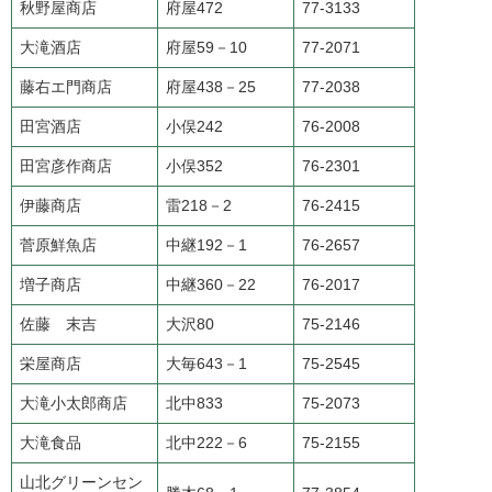
秋野屋商店
府屋472
77-3133
大滝酒店
府屋59－10
77-2071
藤右エ門商店
府屋438－25
77-2038
田宮酒店
小俣242
76-2008
田宮彦作商店
小俣352
76-2301
伊藤商店
雷218－2
76-2415
菅原鮮魚店
中継192－1
76-2657
増子商店
中継360－22
76-2017
佐藤 末吉
大沢80
75-2146
栄屋商店
大毎643－1
75-2545
大滝小太郎商店
北中833
75-2073
大滝食品
北中222－6
75-2155
山北グリーンセン