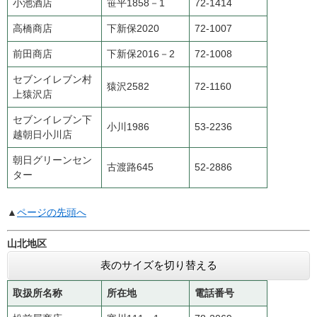
小池酒店
笹平1858－1
72-1414
高橋商店
下新保2020
72-1007
前田商店
下新保2016－2
72-1008
セブンイレブン村
猿沢2582
72-1160
上猿沢店
セブンイレブン下
小川1986
53-2236
越朝日小川店
朝日グリーンセン
古渡路645
52-2886
ター
▲
ページの先頭へ
山北地区
表のサイズを切り替える
取扱所名称
所在地
電話番号