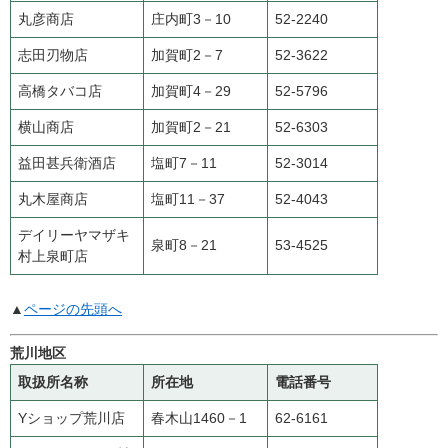
丸彦商店
庄内町3－10
52-2240
志田刃物店
加賀町2－7
52-3622
高橋タバコ店
加賀町4－29
52-5796
横山商店
加賀町2－21
52-6303
益田甚兵衛酒店
塩町7－11
52-3014
丸木屋商店
塩町11－37
52-4043
デイリーヤマザキ
泉町8－21
53-4525
村上泉町店
▲
ページの先頭へ
荒川地区
取扱所名称
所在地
電話番号
Yショップ荒川店
春木山1460－1
62-6161