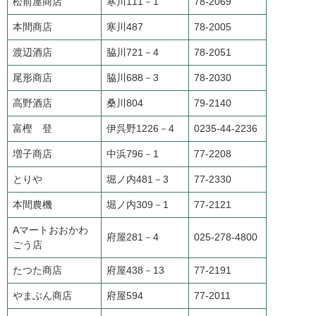
松前屋商店
寒川111－1
78-2069
本間商店
寒川487
78-2005
渡辺酒店
脇川721－4
78-2051
尾形商店
脇川688－3
78-2030
高野酒店
桑川804
79-2140
富樫 登
伊呉野1226－4
0235-44-2236
増子商店
中浜796－1
77-2208
とりや
堀ノ内481－3
77-2330
本間農機
堀ノ内309－1
77-2121
Aマートおおかわ
府屋281－4
025-278-4800
ごう店
たつた商店
府屋438－13
77-2191
やまぶん商店
府屋594
77-2011