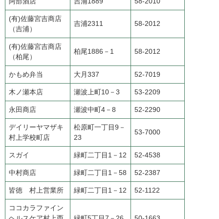
阿部酒店
吉浦1889
58-2010
(有)佐藤宮吉商店
吉浦2311
58-2012
（吉浦）
(有)佐藤宮吉商店
柏尾1886－1
58-2012
（柏尾）
かもめ弁当
大月337
52-7019
木ノ瀬本店
瀬波上町10－3
53-2209
永田商店
瀬波中町4－8
52-2290
デイリーヤマザキ
松原町一丁目9－
53-7000
村上学校町店
23
スガイ
緑町二丁目1－12
52-4538
中村商店
緑町二丁目1－58
52-2387
皆徳 村上営業所
緑町二丁目1－12
52-1122
ココカラファイン
ヘルスケア村上西
緑町5丁目7－26
50-1663