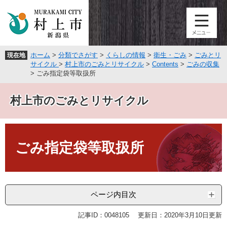
ペ
メ
ー
ニ
ジ
ュ
の
ー
先
を
ホーム
>
分類でさがす
>
くらしの情報
>
衛生・ごみ
>
ごみとリ
現在地
頭
飛
サイクル
>
村上市のごみとリサイクル
>
Contents
>
ごみの収集
で
ば
>
ごみ指定袋等取扱所
す
し
。
て
村上市のごみとリサイクル
本
文
へ
本
文
ごみ指定袋等取扱所
ページ内目次
記事ID：0048105
更新日：2020年3月10日更新