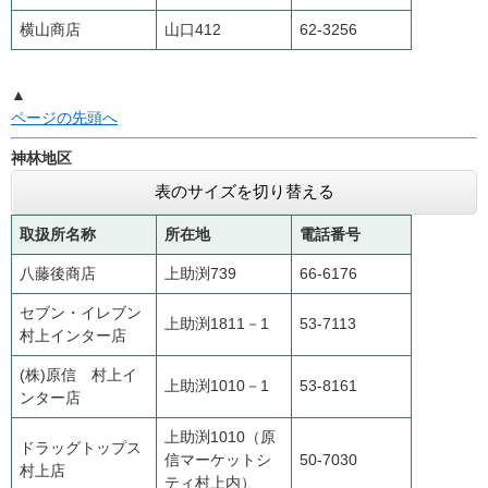
横山商店
山口412
62-3256
▲
ページの先頭へ
神林地区
表のサイズを切り替える
取扱所名称
所在地
電話番号
八藤後商店
上助渕739
66-6176
セブン・イレブン
上助渕1811－1
53-7113
村上インター店
(株)原信 村上イ
上助渕1010－1
53-8161
ンター店
上助渕1010（原
ドラッグトップス
信マーケットシ
50-7030
村上店
ティ村上内）