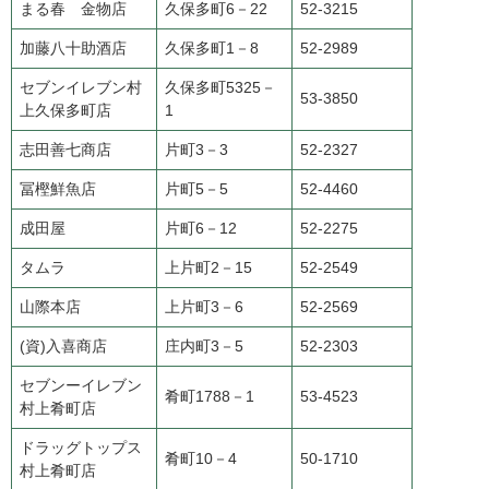
まる春 金物店
久保多町6－22
52-3215
加藤八十助酒店
久保多町1－8
52-2989
セブンイレブン村
久保多町5325－
53-3850
上久保多町店
1
志田善七商店
片町3－3
52-2327
冨樫鮮魚店
片町5－5
52-4460
成田屋
片町6－12
52-2275
タムラ
上片町2－15
52-2549
山際本店
上片町3－6
52-2569
(資)入喜商店
庄内町3－5
52-2303
セブンーイレブン
肴町1788－1
53-4523
村上肴町店
ドラッグトップス
肴町10－4
50-1710
村上肴町店