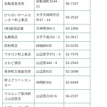
岩船港町3144－
岩船港直売所
56-7107
21
ひらせいホームセ
大字天神岡字庄
56-2510
ンター村上東店
作37－14
(有)板垣設備
天神岡384-1
53-1956
丸勝商店
大字下相川4－2
53-3517
田村商店
鋳物師635
53-0235
ウオロク村上東店
山辺里字371－3
52-7376
さわど酒店
山辺里444－4
52-2543
長井町主食販売所
山辺里810
52-3098
村上グリーンセン
仲間町491
52-6949
ター
ウエルシア新潟村
山辺里2102-6
56-2237
上山辺里店