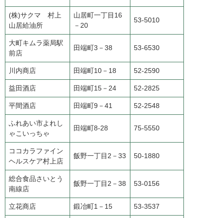
(株)サクマ 村上
山居町一丁目16
53-5010
山居給油所
－20
大町キムラ薬局駅
田端町3－38
53-6530
前店
川内商店
田端町10－18
52-2590
益田酒店
田端町15－24
52-2825
平間酒店
田端町9－41
52-2548
ふれあい市よれし
田端町8-28
75-5550
ゃこいっちゃ
ココカラファイン
飯野一丁目2－33
50-1880
ヘルスケア村上店
総合食品さいとう
飯野一丁目2－38
53-0156
南線店
立花商店
鍛冶町1－15
53-3537