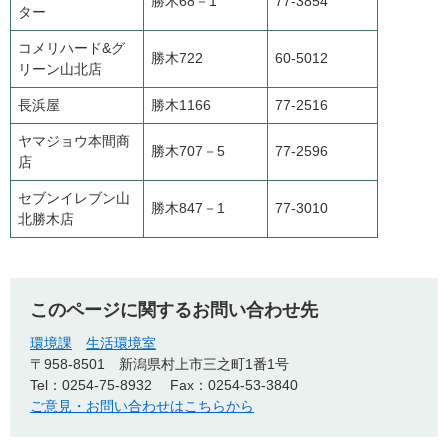
勝木68－1
77-3854
ター
コメリハード&グ
勝木722
60-5012
リーン山北店
長浜屋
勝木1166
77-2516
ヤマジョウ本間商
勝木707－5
77-2596
店
セブンイレブン山
勝木847－1
77-3010
北勝木店
このページに関するお問い合わせ先
環境課
生活環境室
〒958-8501
新潟県村上市三之町1番1号
Tel：0254-75-8932
Fax：0254-53-3840
ご意見・お問い合わせはこちらから