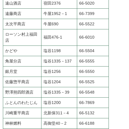
遠山酒店
宿田2376
66-5020
遠藤商店
牛屋1952－1
66-7399
太次平商店
牛屋690
66-5522
ローソン村上福田
福田476-1
66-6010
店
かどや
塩谷1198
66-5504
角屋分店
塩谷1335－137
66-5555
銀月堂
塩谷1256
66-5550
佐藤惣平商店
塩谷1204
66-5525
野澤朔四郎酒店
塩谷1335－39
66-5548
ふとんのわたじん
塩谷1200
66-7869
川崎重平商店
北新保311－4
66-5132
神林燃料
高御堂40－2
66-6188