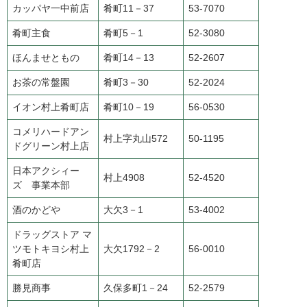
カッパヤ一中前店
肴町11－37
53-7070
肴町主食
肴町5－1
52-3080
ほんませともの
肴町14－13
52-2607
お茶の常盤園
肴町3－30
52-2024
イオン村上肴町店
肴町10－19
56-0530
コメリハードアン
村上字丸山572
50-1195
ドグリーン村上店
日本アクシィー
村上4908
52-4520
ズ 事業本部
酒のかどや
大欠3－1
53-4002
ドラッグストア マ
ツモトキヨシ村上
大欠1792－2
56-0010
肴町店
勝見商事
久保多町1－24
52-2579