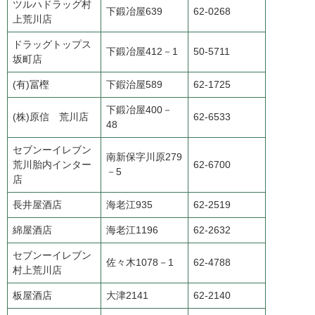
ツルハドラッグ村
下鍛冶屋639
62-0268
上荒川店
ドラッグトップス
下鍛冶屋412－1
50-5711
坂町店
(有)冨樫
下鍜治屋589
62-1725
下鍛冶屋400－
(株)原信 荒川店
62-6533
48
セブンーイレブン
南新保字川原279
荒川胎内インター
62-6700
－5
店
長井屋酒店
海老江935
62-2519
綿屋酒店
海老江1196
62-2632
セブンーイレブン
佐々木1078－1
62-4788
村上荒川店
板屋酒店
大津2141
62-2140