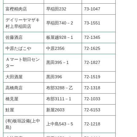
富樫精肉店
早稲田232
73-1047
デイリーヤマザキ
早稲田740－2
73-1551
村上早稲田店
佐藤酒店
板屋越928－1
72-1345
中原たばこや
中原2356
72-1625
Ａマート朝日セン
黒田395－1
72-1827
ター
大田酒屋
黒田396
72-1519
高橋商店
布部3288－乙
72-1318
橋見屋
布部3111－1
72-1033
鮭屋
新屋2603
72-6153
(有)板垣設備(上中
上中島543－5
72-1218
島)