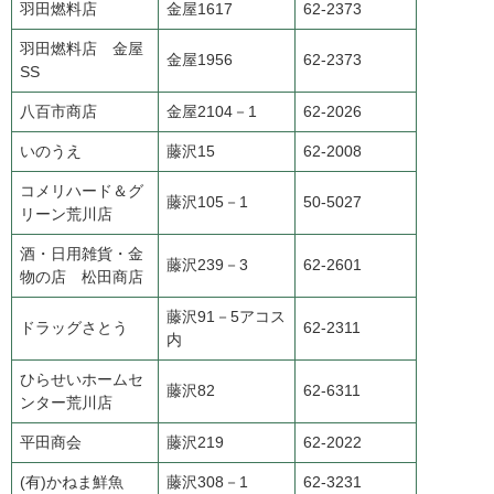
羽田燃料店
金屋1617
62-2373
羽田燃料店 金屋
金屋1956
62-2373
SS
八百市商店
金屋2104－1
62-2026
いのうえ
藤沢15
62-2008
コメリハード＆グ
藤沢105－1
50-5027
リーン荒川店
酒・日用雑貨・金
藤沢239－3
62-2601
物の店 松田商店
藤沢91－5アコス
ドラッグさとう
62-2311
内
ひらせいホームセ
藤沢82
62-6311
ンター荒川店
平田商会
藤沢219
62-2022
(有)かねま鮮魚
藤沢308－1
62-3231