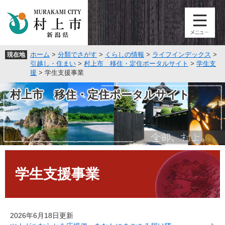
ペ
メ
ー
ニ
ジ
ュ
の
ー
先
を
ホーム
>
分類でさがす
>
くらしの情報
>
ライフインデックス
>
現在地
頭
飛
引越し・住まい
>
村上市 移住・定住ポータルサイト
>
学生支
で
ば
援
>
学生支援事業
す
し
。
て
村上市 移住・定住ポータルサイト
本
文
へ
本
文
学生支援事業
2026年6月18日更新