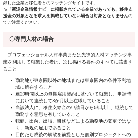
録した企業と移住者とのマッチングサイトです。
※
「新潟企業情報ナビ」に掲載されている企業であっても、移住支
援金の対象となる求人を
掲載していない場合は対象となりません
の
でご注意ください。
〇専門人材の場合
プロフェッショナル人材事業または先導的人材マッチング事
業を利用して就業した者は、次に掲げる要件のすべてに該当す
ること
勤務地が東京圏以外の地域または東京圏内の条件不利地
域に所在すること
週20時間以上の無期雇用契約に基づいて就業し、申請時
において連続して3か月以上在職していること
当該法人に、移住支給金の申請日から5年以上、継続して
勤務する意思を有していること
転勤、出向、出張、研修などによる勤務地の変更ではな
く、新規の雇用であること
目的たち成後の解散を前提とした個別プロジェクトへの