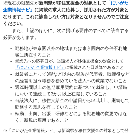
※現在の就業先が
新潟県が移住支援金の対象として
「にいがた
企業情報ナビ」
に掲載の
求人に応募し、採用された方が対象と
なります。これに該当しない方は対象となりませんのでご注意
ください。
また、上記のほかに、次に掲げる要件のすべてに該当する
必要があります。
勤務地が東京圏以外の地域または東京圏内の条件不利地
域に所在すること
就業先への応募日が、当該求人が移住支援金の対象として​
「にいがた企業情報ナビ」
に掲載された日以降であること
就業者にとって3親など以内の親族が代表者、取締役など
の経営を担う職務を務めている法人への就業でないこと
週20時間以上の無期雇用契約に基づいて就業し、申請時
において連続して3か月以上在職していること
当該法人に、移住支給金の申請日から5年以上、継続して
勤務する意思を有していること
転勤、出向、出張、研修などによる勤務地の変更ではな
く、新規の雇用であること
※「にいがた企業情報ナビ」は新潟県が移住支援金の対象として登