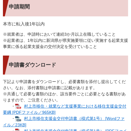
申請期間
本市に転入後1年以内
※就業者は、申請時において連続3か月以上在職していること
※起業者は、1年以内に新潟県が県実施要領に従い実施する起業支援
事業に係る起業支援金の交付決定を受けていること
申請書ダウンロード
下記より申請書をダウンロードし、必要書類を添付し提出してくだ
さい。なお、添付書類は申請書に記載があります。
※共通して必要な書類のほか、該当要件ごとに必要となる書類があ
りますので、ご注意ください。
・
村上市移住・就業など支援事業における移住支援金交付
要綱 [PDFファイル／965KB]
・
村上市移住支援金交付申請書（様式第1号） [Wordファ
イル／23KB]
・
村上市移住支援金交付申請書（様式第1号） [PDFファイ