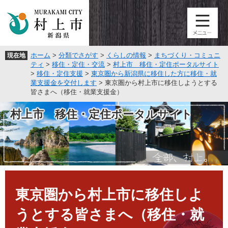
ペ
メ
ー
ニ
ジ
ュ
の
ー
先
を
ホーム
>
分類でさがす
>
くらしの情報
>
まちづくり・コミュニ
現在地
頭
飛
ティ
>
移住・定住・交流
>
村上市 移住・定住ポータルサイト
で
ば
>
移住・定住支援
>
東京圏から新潟県に移住した方に移住・就
す
し
業支援金を交付します
>
東京圏から村上市に移住しようとする
。
て
皆さまへ（移住・就業支援金）
本
文
村上市 移住・定住ポータルサイト
へ
本
文
東京圏から村上市に移住しよ
うとする皆さまへ（移住・就