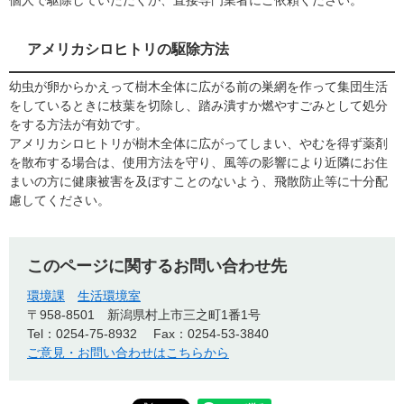
個人で駆除していただくか、直接専門業者にご依頼ください。
アメリカシロヒトリの駆除方法
幼虫が卵からかえって樹木全体に広がる前の巣網を作って集団生活
をしているときに枝葉を切除し、踏み潰すか燃やすごみとして処分
をする方法が有効です。
アメリカシロヒトリが樹木全体に広がってしまい、やむを得ず薬剤
を散布する場合は、使用方法を守り、風等の影響により近隣にお住
まいの方に健康被害を及ぼすことのないよう、飛散防止等に十分配
慮してください。
このページに関するお問い合わせ先
環境課
生活環境室
〒958-8501
新潟県村上市三之町1番1号
Tel：0254-75-8932
Fax：0254-53-3840
ご意見・お問い合わせはこちらから