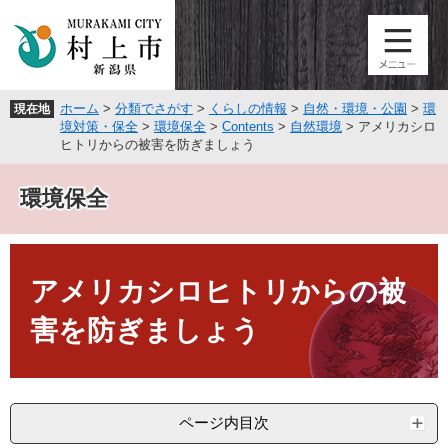
ペ
メ
ー
ニ
ジ
ュ
の
ー
先
を
ホーム
>
分類でさがす
>
くらしの情報
>
自然・環境・公園
>
環
現在地
頭
飛
境対策・保全
>
環境保全
>
Contents
>
自然環境
>
アメリカシロ
で
ば
ヒトリからの被害を防ぎましょう
す
し
。
て
環境保全
本
文
へ
本
文
アメリカシロヒトリからの被
害を防ぎましょう
ページ内目次