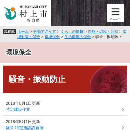
ペ
メ
ー
ニ
ジ
ュ
の
ー
先
を
ホーム
>
分類でさがす
>
くらしの情報
>
自然・環境・公園
>
環
現在地
頭
飛
境対策・保全
>
環境保全
>
生活環境の保全
>
騒音・振動防止
で
ば
す
し
環境保全
。
て
本
文
本
へ
文
騒音・振動防止
2018年5月1日更新
特定建設作業
2018年5月1日更新
騒音 特定施設設置届