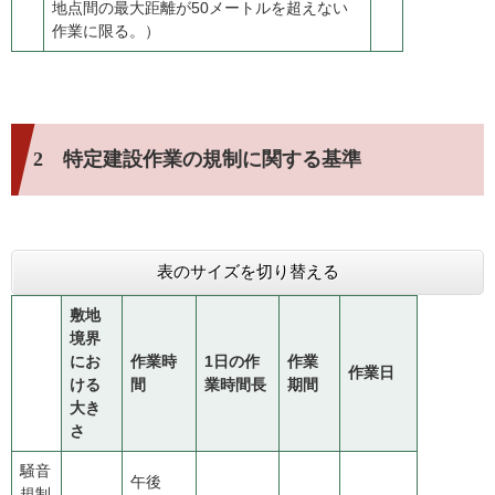
地点間の最大距離が50メートルを超えない
作業に限る。）
2 特定建設作業の規制に関する基準
表のサイズを切り替える
敷地
境界
にお
作業時
1日の作
作業
作業日
ける
間
業時間長
期間
大き
さ
騒音
午後
規制