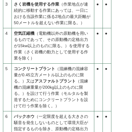
3
さく岩機を使用する作業
（作業地点が連
●
●
続的に移動する作業にあっては、一日に
おける当該作業に係る2地点の最大距離が
50メートルを超えない作業に限る。）
4
空気圧縮機
（電動機以外の原動機を用い
●
●
るものであって、その原動機の定格出力
が15kw以上のものに限る。）を使用する
作業（さく岩機の動力として使用する作
業を除く）
5
コンクリートプラント
（混練機の混練容
●
●
量が0.45立方メートル以上のものに限
る。）又は
アスファルトプラント
（混練
機の混練重量が200kg以上のものに限
る。）を設けて行う作業（モルタルを製
造するためにコンクリートプラントを設
けて行う作業を除く。）
6
バックホウ
（一定限度を超える大きさの
●
●
騒音を発生しないものとして環境大臣が
指定するものを除き、原動機の定格出力