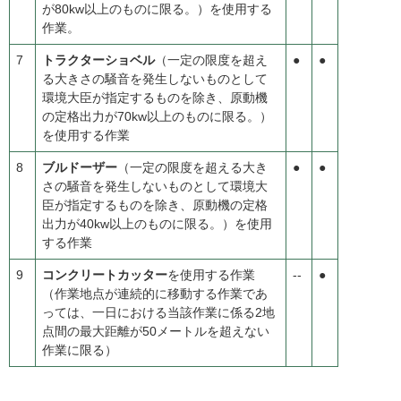
が80kw以上のものに限る。）を使用する
作業。
7
トラクターショベル
（一定の限度を超え
●
●
る大きさの騒音を発生しないものとして
環境大臣が指定するものを除き、原動機
の定格出力が70kw以上のものに限る。）
を使用する作業
8
ブルドーザー
（一定の限度を超える大き
●
●
さの騒音を発生しないものとして環境大
臣が指定するものを除き、原動機の定格
出力が40kw以上のものに限る。）を使用
する作業
9
コンクリートカッター
を使用する作業
--
●
（作業地点が連続的に移動する作業であ
っては、一日における当該作業に係る2地
点間の最大距離が50メートルを超えない
作業に限る）