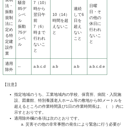
騒音
7（10）
法・
日曜
85デ
時から
連続
振動
日・そ
シベ
翌日午
10（14）
して6
規制
の他の
ル
前
時間を超
日を
法に
休日に
振動
7（6）
えないこ
超え
定め
行われ
75デ
時まで
と
ない
る特
ないこ
シベ
行われ
こと
定建
と
ル
ないこ
設作
と
業
適用
--
a.b.c.d
a.b
a.b
a.b.c.d.e
除外
【注意】
指定地域のうち、工業地域内の学校、保育所、病院・入院施
設、図書館、特別養護老人ホーム等の敷地から80メートルを
超えるところの作業時間及び1日の作業時間長は、（ ）内に
示すとおりです。
適用除外欄の各項は次のとおりです。
災害その他の非常事態の発生により緊急に行う必要が