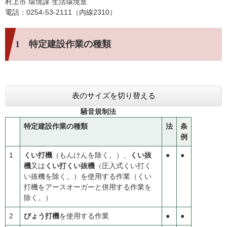
村上市 環境課 生活環境室
電話：0254-53-2111（内線2310）
1 特定建設作業の種類
表のサイズを切り替える
騒音規制法
特定建設作業の種類
法
条
例
1
くい打機
（もんけんを除く。）、
くい抜
●
●
機
又は
くい打くい抜機
（圧入式くい打く
い抜機を除く。）を使用する作業（くい
打機をアースオーガーと併用する作業を
除く。）
2
びょう打機
を使用する作業
●
●