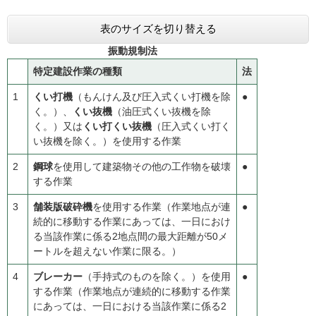
表のサイズを切り替える
振動規制法
特定建設作業の種類
法
1
くい打機
（もんけん及び圧入式くい打機を除
●
く。）、
くい抜機
（油圧式くい抜機を除
く。）又は
くい打くい抜機
（圧入式くい打く
い抜機を除く。）を使用する作業
2
鋼球
を使用して建築物その他の工作物を破壊
●
する作業
3
舗装版破砕機
を使用する作業（作業地点が連
●
続的に移動する作業にあっては、一日におけ
る当該作業に係る2地点間の最大距離が50メ
ートルを超えない作業に限る。）
4
ブレーカー
（手持式のものを除く。）を使用
●
する作業（作業地点が連続的に移動する作業
にあっては、一日における当該作業に係る2