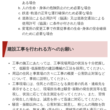
ある場合
人の生命・身体の危険防止のため必要な場合
鉄道･軌道の正常な運行確保のため必要な場合
道路法による占用許可（協議）又は道路交通法による
使用許可（協議）に条件が付された場合
変電所の変更工事で作業従事者の生命･身体の安全確保
のために必要な場合
建設工事を行われる方へのお願い
工事の施工にあたっては、工事現場周辺の状況を十分把握し
て、低騒音･低振動型の建設機械の工法を採用してください。
周辺の住民と事業場の方々に工事の概要・公害防止対策など
について、事前に説明してください。
工事現場には、住民との窓口となる責任者の氏名・連絡先を
表示するとともに、現場担当者は騒音･振動の発生状況等を監
視し、状況に応じて自主測定を行ってください。また、苦情
が発生した場合は、誠意を持って迅速に対応してください。
騒音・振動以外にも、公害対策に留意し、粉じんの飛散を防
止するため、散水･覆い等を行い、廃材等の処理も適正に行っ