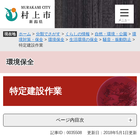
ペ
メ
ー
ニ
ジ
ュ
の
ー
先
を
ホーム
>
分類でさがす
>
くらしの情報
>
自然・環境・公園
>
環
現在地
頭
飛
境対策・保全
>
環境保全
>
生活環境の保全
>
騒音・振動防止
>
で
ば
特定建設作業
す
し
。
て
環境保全
本
文
へ
本
文
特定建設作業
ページ内目次
記事ID：0035508
更新日：2018年5月1日更新