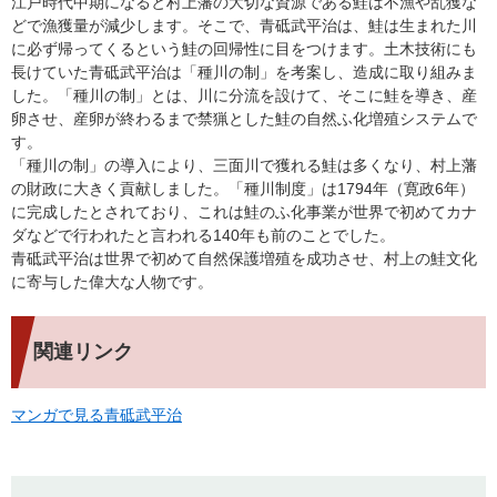
江戸時代中期になると村上藩の大切な資源である鮭は不漁や乱獲な
どで漁獲量が減少します。そこで、青砥武平治は、鮭は生まれた川
に必ず帰ってくるという鮭の回帰性に目をつけます。土木技術にも
長けていた青砥武平治は「種川の制」を考案し、造成に取り組みま
した。「種川の制」とは、川に分流を設けて、そこに鮭を導き、産
卵させ、産卵が終わるまで禁猟とした鮭の自然ふ化増殖システムで
す。
「種川の制」の導入により、三面川で獲れる鮭は多くなり、村上藩
の財政に大きく貢献しました。「種川制度」は1794年（寛政6年）
に完成したとされており、これは鮭のふ化事業が世界で初めてカナ
ダなどで行われたと言われる140年も前のことでした。
青砥武平治は世界で初めて自然保護増殖を成功させ、村上の鮭文化
に寄与した偉大な人物です。
関連リンク
マンガで見る青砥武平治