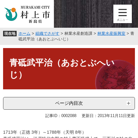
ペ
メ
ー
ニ
ジ
ュ
の
ー
先
を
ホーム
>
組織でさがす
>
林業水産創造課
>
林業水産振興室
>
青
現在地
頭
飛
砥武平治（あおとぶへいじ）
で
ば
す
し
本
。
て
文
青砥武平治（あおとぶへい
本
文
じ）
へ
ページ内目次
記事ID：0002088
更新日：2013年11月11日更新
1713年（正徳 3年）～1788年（天明 8年）