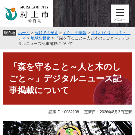
ペ
メ
ー
ニ
ジ
ュ
の
ー
先
を
ホーム
>
分類でさがす
>
くらしの情報
>
まちづくり・コミュニ
現在地
頭
飛
ティ
>
地域情報化
>
「森を守ること～人と木のしごと～」デジ
で
ば
タルニュース記事掲載について
す
し
。
て
本
本
文
「森を守ること～人と木のし
文
へ
ごと～」デジタルニュース記
事掲載について
記事ID：0082198
更新日：2026年8月3日更新