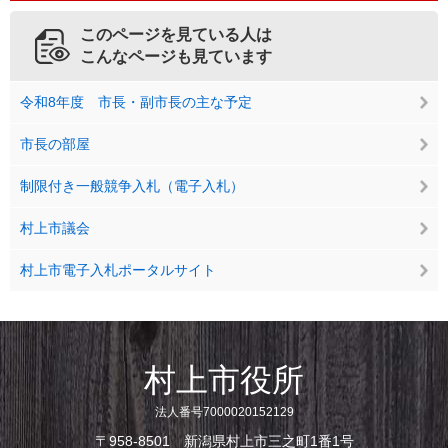
このページを見ている人は
こんなページも見ています
令和8年度 市長・副市長の主な予定
市長の部屋
制限付き一般競争入札（電子入札）
村上市議会
村上市電子入札ポータルサイト
村上市役所
法人番号7000020152129
〒958-8501 新潟県村上市三之町1番1号