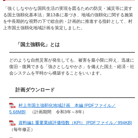
「強くしなやかな国民生活の実現を図るための防災・減災等に資す
る国土強靱化基本法」第13条に基づき、地域の強靱化に関する施策
を中長期的な視野の下で総合的・計画的に推進する指針として、村
上市国土強靱化地域計画を策定しました。
「国土強靱化」とは
どのような自然災害が発生しても、被害を最小限に抑え、迅速に
復旧・復興できる「強さとしなやかさ」を備えた国土・経済・社
会システムを平時から構築することをいいます。
計画ダウンロード
村上市国土強靭化地域計画 本編 [PDFファイル／
5.68MB]
（計画期間 令和3年～8年）
資料編1 重要業績評価指数（KPI） [PDFファイル／994KB]
（毎年修正）​