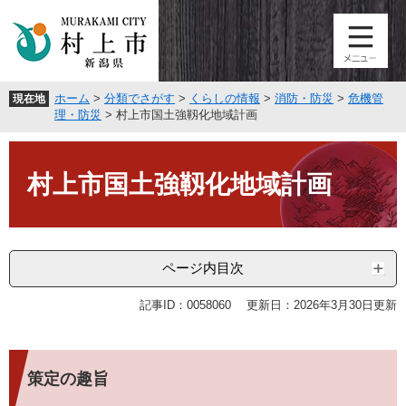
ペ
メ
ー
ニ
ジ
ュ
の
ー
先
を
ホーム
>
分類でさがす
>
くらしの情報
>
消防・防災
>
危機管
現在地
頭
飛
理・防災
>
村上市国土強靱化地域計画
で
ば
す
し
本
。
て
文
村上市国土強靱化地域計画
本
文
へ
ページ内目次
記事ID：0058060
更新日：2026年3月30日更新
策定の趣旨