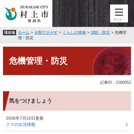
ペ
メ
ー
ニ
ジ
ュ
の
ー
先
を
ホーム
>
分類でさがす
>
くらしの情報
>
消防・防災
>
危機管
現在地
頭
飛
理・防災
で
ば
す
し
本
。
て
文
危機管理・防災
本
文
へ
記事ID：C000052
気をつけましょう
2026年7月22日更新
クマの出没情報