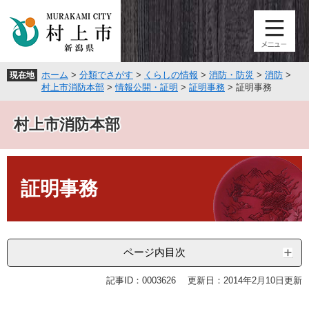
ペ
メ
ー
ニ
ジ
ュ
の
ー
先
を
ホーム
>
分類でさがす
>
くらしの情報
>
消防・防災
>
消防
>
現在地
頭
飛
村上市消防本部
>
情報公開・証明
>
証明事務
>
証明事務
で
ば
す
し
村上市消防本部
。
て
本
文
本
へ
文
証明事務
ページ内目次
記事ID：0003626
更新日：2014年2月10日更新