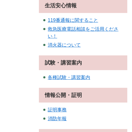
生活安心情報
119番通報に関すること
救急医療電話相談をご活用くださ
い！
消火器について
試験・講習案内
各種試験・講習案内
情報公開・証明
証明事務
消防年報