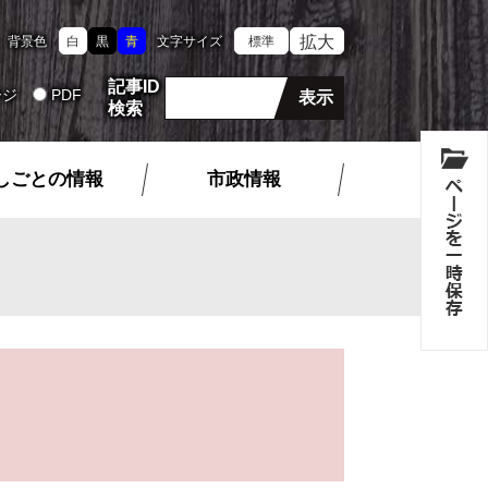
拡大
背景色
白
黒
青
文字サイズ
標準
記事ID
ージ
PDF
検索
しごとの情報
市政情報