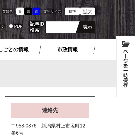
拡大
背景色
白
黒
青
文字サイズ
標準
記事ID
ージ
PDF
検索
しごとの情報
市政情報
連絡先
〒958-0876 新潟県村上市塩町12
番6号