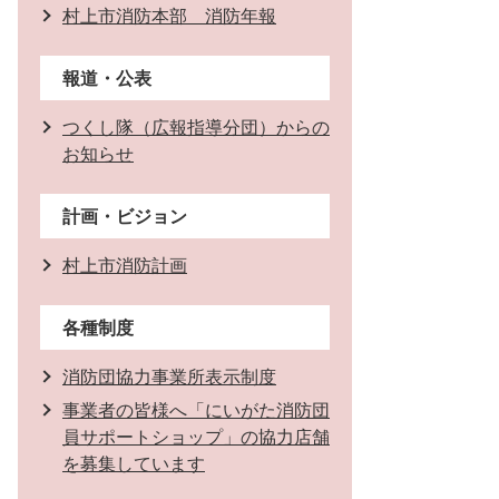
村上市消防本部 消防年報
報道・公表
つくし隊（広報指導分団）からの
お知らせ
計画・ビジョン
村上市消防計画
各種制度
消防団協力事業所表示制度
事業者の皆様へ「にいがた消防団
員サポートショップ」の協力店舗
を募集しています