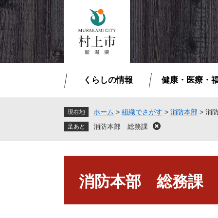
ペ
メ
ー
ニ
ジ
ュ
の
ー
先
を
頭
飛
で
ば
くらしの情報
健康・医療・
す
し
。
て
本
ホーム
>
組織でさがす
>
消防本部
>
消
現在地
文
消防本部 総務課
閉
へ
じ
る
本
文
消防本部 総務課