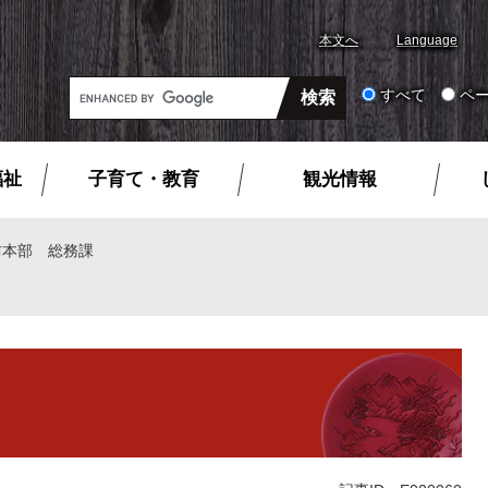
本文へ
Language
G
すべて
ペ
o
o
g
福祉
子育て・教育
観光情報
l
e
カ
防本部 総務課
ス
タ
ム
検
索