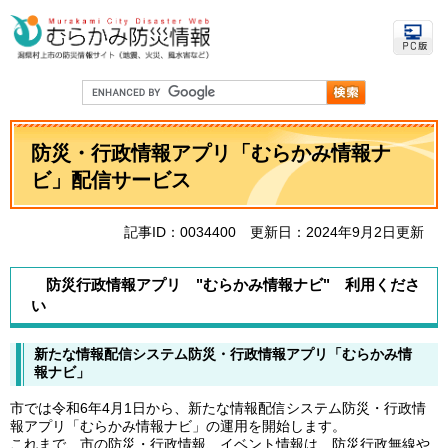
ペ
メ
ー
ニ
ジ
ュ
の
ー
先
を
G
頭
飛
o
で
ば
o
本
す
し
g
文
防災・行政情報アプリ「むらかみ情報ナ
。
て
l
e
本
ビ」配信サービス
カ
文
ス
へ
タ
記事ID：0034400
更新日：2024年9月2日更新
ム
検
索
防災行政情報アプリ "むらかみ情報ナビ" 利用くださ
い
新たな情報配信システム防災・行政情報アプリ「むらかみ情
報ナビ」
市では令和6年4月1日から、新たな情報配信システム防災・行政情
報アプリ「むらかみ情報ナビ」の運用を開始します。
これまで、市の防災・行政情報、イベント情報は、防災行政無線や