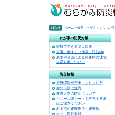
ペ
メ
ー
ニ
ジ
ュ
の
ー
先
を
頭
飛
ホーム
>
分類でさがす
>
くらしの情
で
ば
す
し
わが家の防災対策
。
て
本
家庭でできる防災対策
文
災害に備えて（地震・津波編)
へ
豪雨や台風による停電時の通電
火災対策について
防災情報
避難情報が変更になりました
熊の出没に注意
林野火災の防止について
ビニール製シートを設置する際
はご注意ください
村上市の避難場所・避難所
ペット同行避難