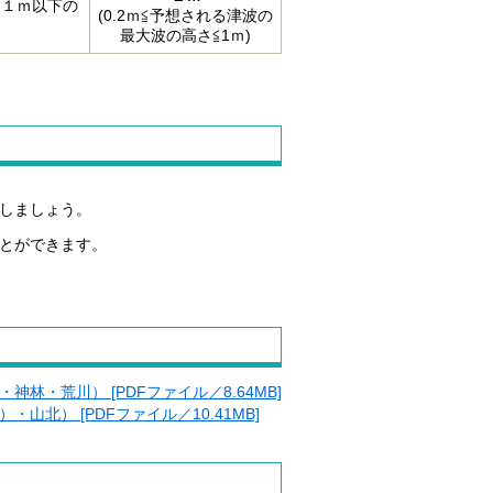
、１ｍ以下の
(0.2ｍ≦予想される津波の
最大波の高さ≦1ｍ)
しましょう。
とができます。
林・荒川） [PDFファイル／8.64MB]
山北） [PDFファイル／10.41MB]