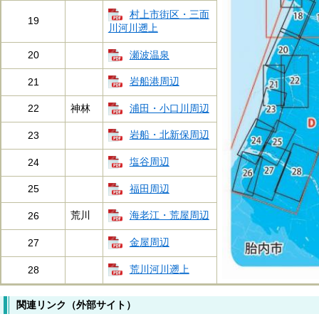
村上市街区・三面
19
川河川遡上
瀬波温泉
20
岩船港周辺
21
浦田・小口川周辺
22
神林
岩船・北新保周辺
23
塩谷周辺
24
福田周辺
25
海老江・荒屋周辺
荒川
26
金屋周辺
27
荒川河川遡上
28
関連リンク（外部サイト）