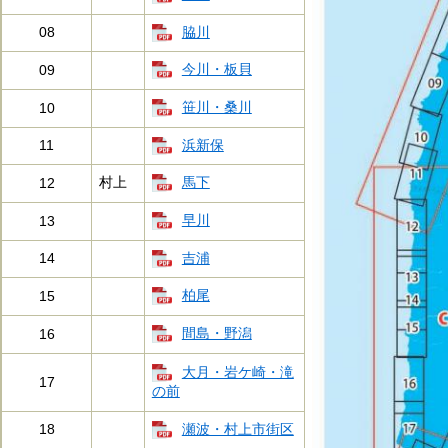
脇川
08
今川・板貝
09
笹川・桑川
10
浜新保
11
馬下
村上
12
早川
13
吉浦
14
柏尾
15
間島・野潟
16
大月・岩ケ崎・滝
17
の前
瀬波・村上市街区
18