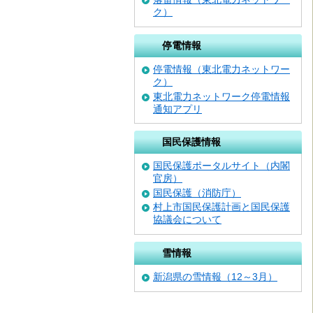
ク）
停電情報
停電情報（東北電力ネットワー
ク）
東北電⼒ネットワーク停電情報
通知アプリ
国民保護情報
国民保護ポータルサイト（内閣
官房）
国民保護（消防庁）
村上市国民保護計画と国民保護
協議会について
雪情報
新潟県の雪情報（12～3月）