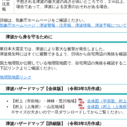
予想される津波の最大波の高さが高いところで０．２ｍ以上
注意
場合であって、津波による災害のおそれがある場合。
報
詳細は、気象庁ホームページをご確認ください。
気象庁ホームページ：津波警報・注意報、津波情報、津波予報について
津波から身を守るために
東日本大震災では、津波により甚大な被害が発生しました。
津波発生時にはすぐに避難できるよう、日頃から自宅周辺の海抜を確認
国土地理院が公開している地理院地図で、自宅周辺の海抜を確認するこ
下記リンクよりご確認ください。
地理院地図リンク
津波ハザードマップ【全体版】（令和3年3月作成）
【村上（市街地）・神林・荒川地域】
全体図（学習面、村上・神
【村上（上海府）・山北地域】
全体図（村上（上海府）・
※サイズが大きいので一旦ダウンロードしてからご覧ください。
津波ハザードマップ【詳細版】（令和3年3月作成）