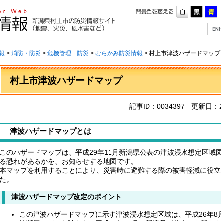
G
o
o
g
報
>
消防・防災
>
危機管理・防災
>
むらかみ防災情報
> 村上市津波ハザードマップ
l
e
本
カ
文
村上市津波ハザードマップ
ス
タ
ム
記事ID：0034397
更新日：2
検
索
津波ハザードマップとは
このハザードマップは、平成29年11月新潟県公表の津波浸水想定区域
る恐れがあるかを、お知らせする地図です。
本マップを利用することにより、災害時に避難する際の被害軽減に役立
た。
津波ハザードマップ改定のポイント
この津波ハザードマップに示す津波浸水想定区域は、平成26年8