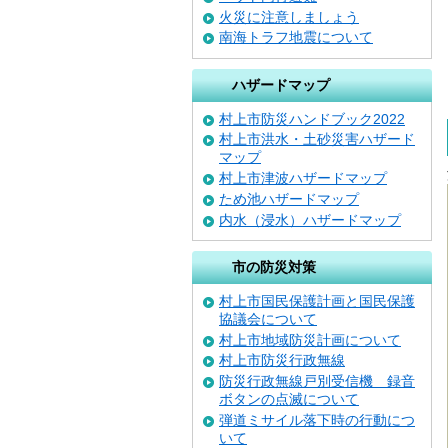
火災に注意しましょう
南海トラフ地震について
ハザードマップ
村上市防災ハンドブック2022
村上市洪水・土砂災害ハザード
マップ
村上市津波ハザードマップ
ため池ハザードマップ
内水（浸水）ハザードマップ
市の防災対策
村上市国民保護計画と国民保護
協議会について
村上市地域防災計画について
村上市防災行政無線
防災行政無線戸別受信機 録音
ボタンの点滅について
弾道ミサイル落下時の行動につ
いて