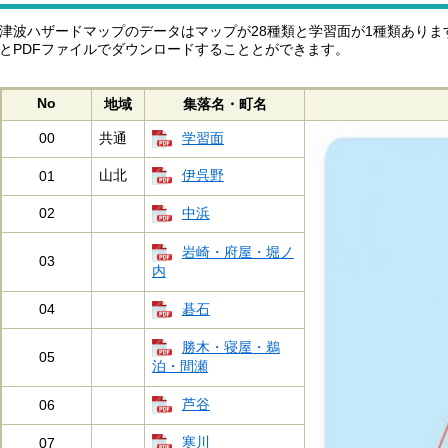
津波ハザードマップのデータはマップが28種類と学習面が1種類あり
とPDFファイルでダウンロードすることとができます。
No
地域
集落名・町名
学習面
00
共通
伊呉野
山北
01
中浜
02
岩崎・府屋・堀ノ
03
内
碁石
04
勝木・寝屋・鵜
05
泊・間瀬
芦谷
06
寒川
07