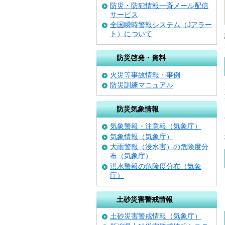
防災・防犯情報一斉メール配信
サービス
全国瞬時警報システム（Jアラー
ト）について
防災啓発・資料
火災等事故情報・事例
防災訓練マニュアル
防災気象情報
気象警報・注意報（気象庁）
気象情報（気象庁）
大雨警報（浸水害）の危険度分
布（気象庁）
洪水警報の危険度分布（気象
庁）
土砂災害警戒情報
土砂災害警戒情報（気象庁）