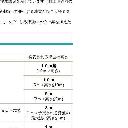
な浸水想定を示しています（村上市管内の
が連動して発生する地震も起こり得る参
によって生じる津波の水位上昇を加えた
発表される津波の高さ
１０ｍ超
(10ｍ＜高さ)
１０ｍ
(5ｍ＜高さ≦10ｍ)
５ｍ
(3ｍ＜高さ≦5ｍ)
３ｍ
３ｍ以下の場
(1ｍ＜予想される津波の
最大波の高さ≦3ｍ)
１ｍ