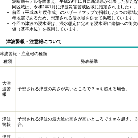
波断層モデルを踏まえ、平成29年11月に新潟県が公表した新た
同区域は、令和2年1月に津波災害警戒区域に指定されました）。
前回（平成26年度作成）のハザードマップで掲載した3つの領域
考地震であるため、想定される浸水域を併せて掲載しています。
今回の津波の浸水深は、浸水想定に定める浸水深に建物への衝突
値（基準水位）を採用しています。
津波警報・注意報について
津波警報・注意報の種類
種類
発表基準
大津
波警
予想される津波の高さが高いところで３ｍを超える場合。
報
津波
予想される津波の最大波の高さが高いところで１ｍを超え、
警報
合。
津波