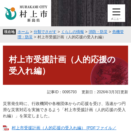
ペ
メ
ー
ニ
ジ
ュ
の
ー
先
を
ホーム
>
分類でさがす
>
くらしの情報
>
消防・防災
>
危機管
現在地
頭
飛
理・防災
>
村上市受援計画（人的応援の受入れ編）
で
ば
す
し
本
。
て
文
村上市受援計画（人的応援の
本
文
受入れ編）
へ
記事ID：0095793
更新日：2026年3月3日更新
災害発生時に、行政機関や各種団体からの応援を受け、迅速かつ円
滑な災害対応を実施できるよう「村上市受援計画（人的応援の受入
れ編）」を策定しました。
村上市受援計画（人的応援の受入れ編） [PDFファイル／