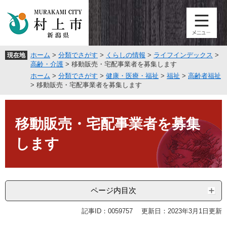
ペ
メ
ー
ニ
ジ
ュ
の
ー
先
を
ホーム
>
分類でさがす
>
くらしの情報
>
ライフインデックス
>
現在地
頭
飛
高齢・介護
>
移動販売・宅配事業者を募集します
で
ば
ホーム
>
分類でさがす
>
健康・医療・福祉
>
福祉
>
高齢者福祉
す
し
>
移動販売・宅配事業者を募集します
。
て
本
本
文
文
移動販売・宅配事業者を募集
へ
します
ページ内目次
記事ID：0059757
更新日：2023年3月1日更新