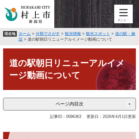
ペ
メ
ー
ニ
ジ
ュ
の
ー
先
を
ホーム
>
分類でさがす
>
観光情報
>
観光スポット
>
道の駅・施
現在地
頭
飛
設
>
道の駅朝日リニューアルイメージ動画について
で
ば
す
し
本
。
て
文
道の駅朝日リニューアルイメ
本
文
ージ動画について
へ
ページ内目次
記事ID：0096363
更新日：2026年4月1日更新