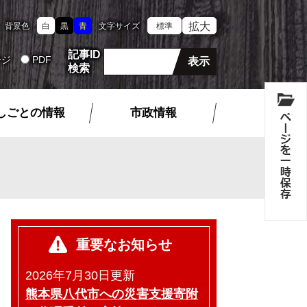
拡大
背景色
白
黒
青
文字サイズ
標準
記事ID
ージ
PDF
検索
しごとの情報
市政情報
重要なお知らせ
2026年7月30日更新
熊本県八代市への災害支援寄附