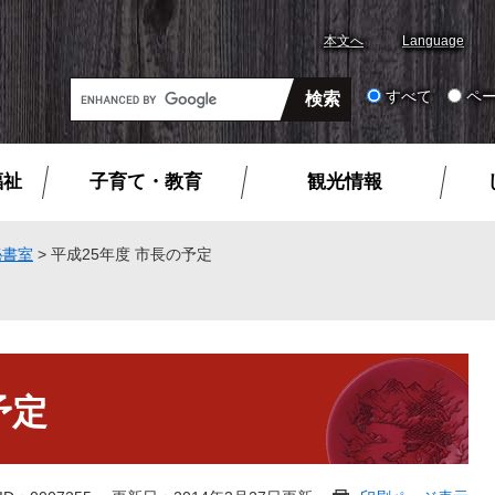
本文へ
Language
G
すべて
ペ
o
o
g
福祉
子育て・教育
観光情報
l
e
カ
秘書室
>
平成25年度 市長の予定
ス
タ
ム
検
索
予定