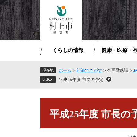
ペ
メ
ー
ニ
ジ
ュ
の
ー
先
を
頭
飛
で
ば
くらしの情報
健康・医療・
す
し
。
て
本
ホーム
>
組織でさがす
>
企画戦略課
>
現在地
文
平成25年度 市長の予定
閉
へ
じ
る
本
文
平成25年度 市長の