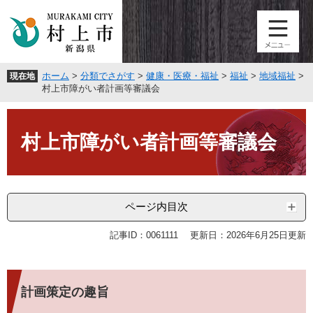
ペ
メ
ー
ニ
ジ
ュ
の
ー
先
を
ホーム
>
分類でさがす
>
健康・医療・福祉
>
福祉
>
地域福祉
>
現在地
頭
飛
村上市障がい者計画等審議会
で
ば
す
し
本
。
て
文
村上市障がい者計画等審議会
本
文
へ
ページ内目次
記事ID：0061111
更新日：2026年6月25日更新
計画策定の趣旨