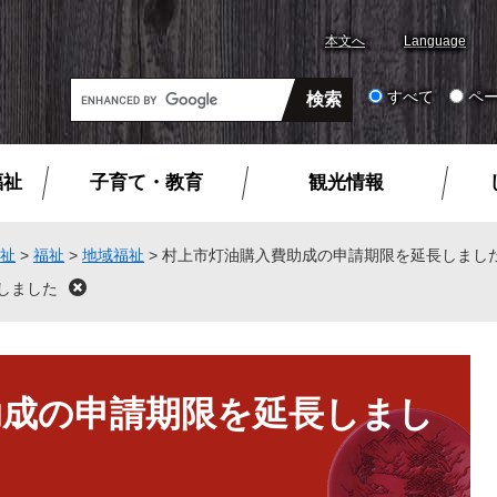
本文へ
Language
G
すべて
ペ
o
o
g
福祉
子育て・教育
観光情報
l
e
カ
祉
>
福祉
>
地域福祉
>
村上市灯油購入費助成の申請期限を延長しまし
ス
しました
閉
タ
じ
る
ム
検
索
助成の申請期限を延長しまし