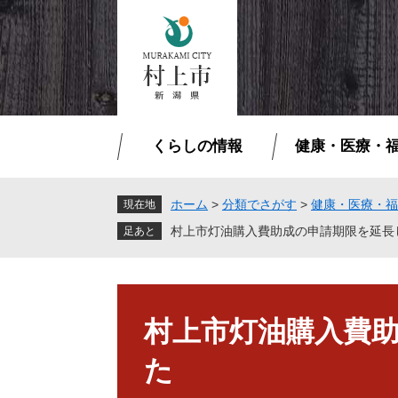
ペ
メ
ー
ニ
ジ
ュ
の
ー
先
を
頭
飛
で
ば
くらしの情報
健康・医療・
す
し
。
て
本
ホーム
>
分類でさがす
>
健康・医療・福
現在地
文
村上市灯油購入費助成の申請期限を延長
へ
本
文
村上市灯油購入費
た