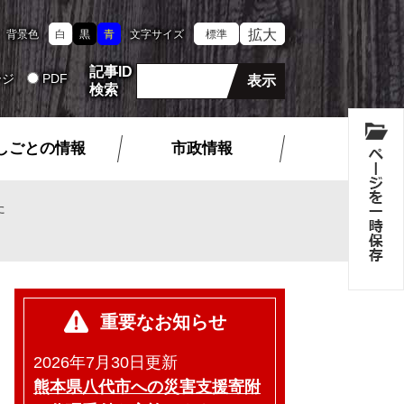
拡大
背景色
白
黒
青
文字サイズ
標準
記事ID
ージ
PDF
検索
しごとの情報
市政情報
た
重要なお知らせ
2026年7月30日更新
熊本県八代市への災害支援寄附