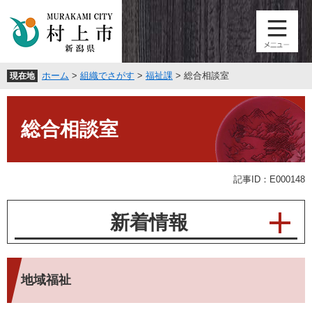
ペ
メ
ー
ニ
ジ
ュ
の
ー
先
を
ホーム
>
組織でさがす
>
福祉課
>
総合相談室
現在地
頭
飛
で
ば
本
す
し
文
。
て
総合相談室
本
文
へ
記事ID：E000148
新着情報
地域福祉