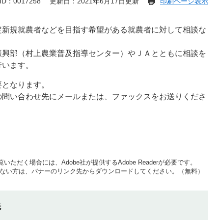
D：0017258
更新日：2021年6月17日更新
印刷ページ表示
定新規就農者などを目指す希望がある就農者に対して相談な
振興部（村上農業普及指導センター）やＪＡとともに相談を
行います。
要となります。
の問い合わせ先にメールまたは、ファックスをお送りくださ
いただく場合には、Adobe社が提供するAdobe Readerが必要です。
をお持ちでない方は、バナーのリンク先からダウンロードしてください。（無料）
先