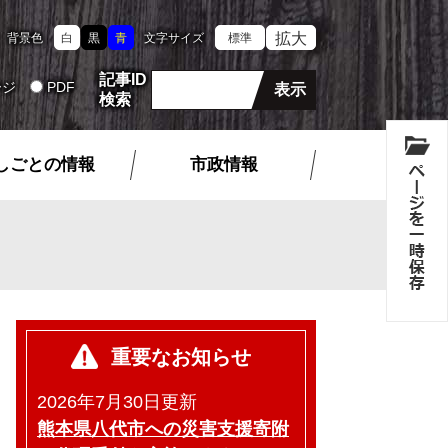
拡大
背景色
白
黒
青
文字サイズ
標準
記事ID
ージ
PDF
検索
しごとの情報
市政情報
重要なお知らせ
2026年7月30日更新
熊本県八代市への災害支援寄附