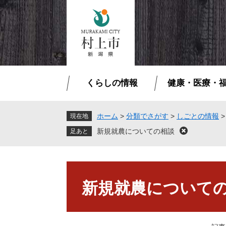
ペ
メ
ー
ニ
ジ
ュ
の
ー
先
を
頭
飛
で
ば
くらしの情報
健康・医療・
す
し
。
て
本
ホーム
>
分類でさがす
>
しごとの情報
現在地
文
新規就農についての相談
閉
へ
じ
る
本
文
新規就農について