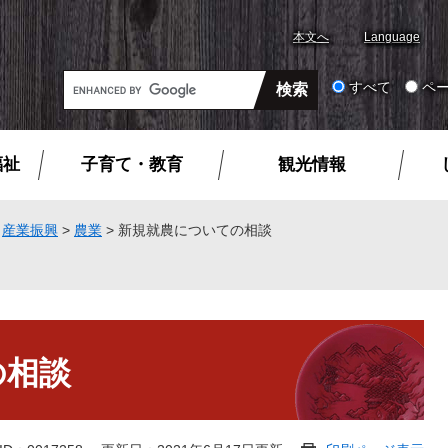
本文へ
Language
G
すべて
ペ
o
o
g
福祉
子育て・教育
観光情報
l
e
カ
>
産業振興
>
農業
>
新規就農についての相談
ス
タ
ム
検
索
の相談