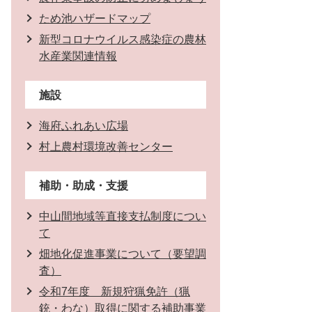
ため池ハザードマップ
新型コロナウイルス感染症の農林
水産業関連情報
施設
海府ふれあい広場
村上農村環境改善センター
補助・助成・支援
中山間地域等直接支払制度につい
て
畑地化促進事業について（要望調
査）
令和7年度 新規狩猟免許（猟
銃・わな）取得に関する補助事業