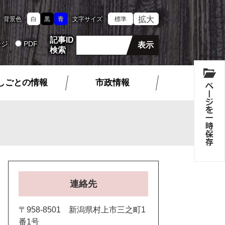
拡大
背景色
白
黒
青
文字サイズ
標準
記事ID
ージ
PDF
検索
しごとの情報
市政情報
連絡先
〒958-8501 新潟県村上市三之町1
番1号