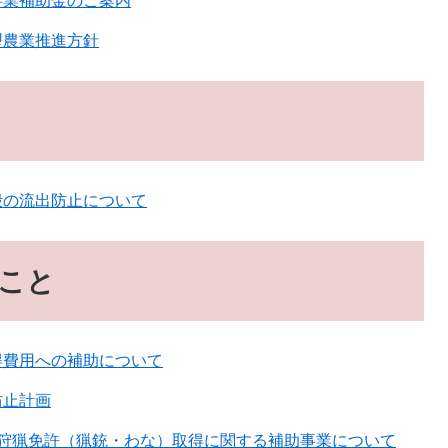
事業補助金のご案内
型農業推進方針
殻の流出防止について
こと
得費用への補助について
防止計画
規狩猟免許（猟銃・わな）取得に関する補助事業について