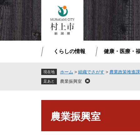
ペ
メ
ー
ニ
ジ
ュ
の
ー
先
を
頭
飛
で
ば
くらしの情報
健康・医療・
す
し
。
て
本
ホーム
>
組織でさがす
>
農業政策推進課
現在地
文
農業振興室
閉
へ
じ
る
本
文
農業振興室