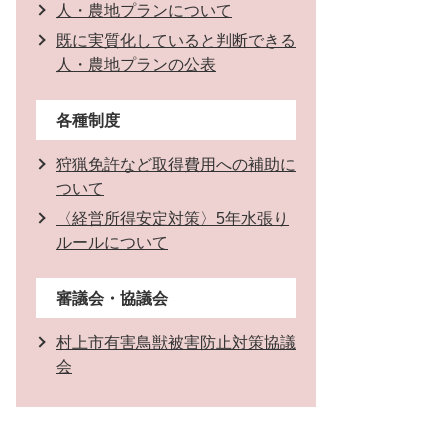
人・農地プランについて
既に実質化していると判断できる
人・農地プランの公表
各種制度
狩猟免許など取得費用への補助に
ついて
〈経営所得安定対策〉5年水張り
ルールについて
審議会・協議会
村上市有害鳥獣被害防止対策協議
会