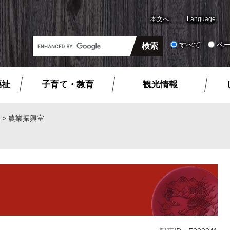
本文へ
Language
G
すべて
ペ
o
o
g
福祉
子育て・教育
観光情報
l
e
カ
>
農業振興室
ス
タ
ム
検
索