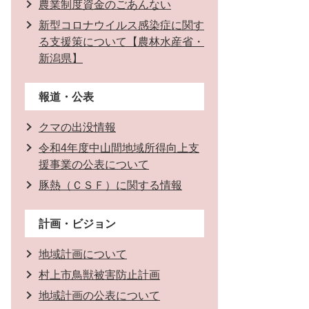
農業制度資金のごあんない
新型コロナウイルス感染症に関す
る支援策について【農林水産省・
新潟県】
報道・公表
クマの出没情報
令和4年度中山間地域所得向上支
援事業の公表について
豚熱（ＣＳＦ）に関する情報
計画・ビジョン
地域計画について
村上市鳥獣被害防止計画
地域計画の公表について