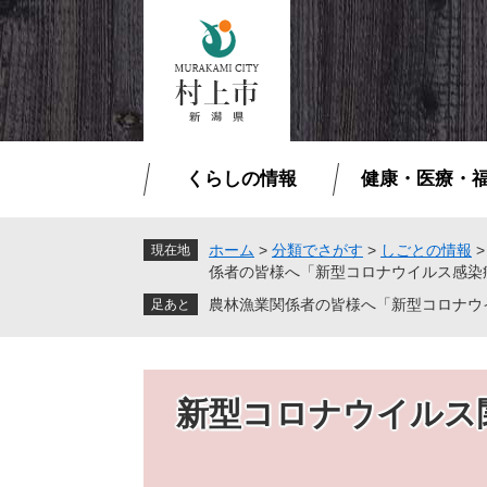
ペ
メ
ー
ニ
ジ
ュ
の
ー
先
を
頭
飛
で
ば
くらしの情報
健康・医療・
す
し
。
て
本
ホーム
>
分類でさがす
>
しごとの情報
現在地
係者の皆様へ「新型コロナウイルス感染
文
へ
農林漁業関係者の皆様へ「新型コロナウ
新型コロナウイルス