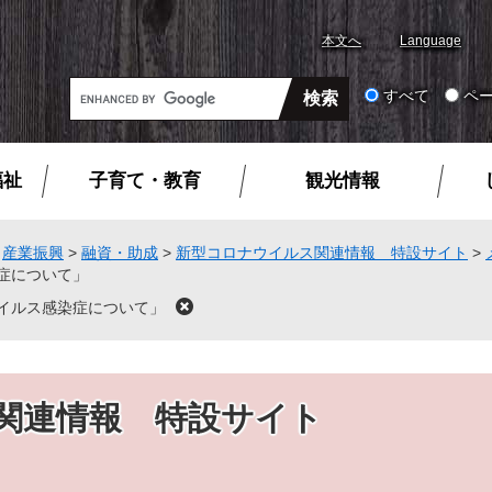
本文へ
Language
G
すべて
ペ
o
o
g
福祉
子育て・教育
観光情報
l
e
カ
>
産業振興
>
融資・助成
>
新型コロナウイルス関連情報 特設サイト
>
症について」
ス
タ
イルス感染症について」
閉
ム
じ
る
検
索
関連情報 特設サイト