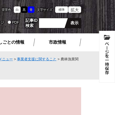
拡大
背景色
白
黒
青
文字サイズ
標準
記事ID
ージ
PDF
検索
しごとの情報
市政情報
メニュー
>
事業者支援に関すること
>
農林漁業関