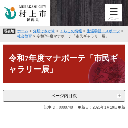
ペ
メ
ー
ニ
ジ
ュ
の
ー
先
を
ホーム
>
分類でさがす
>
くらしの情報
>
生涯学習・スポーツ
>
現在地
頭
飛
社会教育
>
令和7年度マナボーテ「市民ギャラリー展」
で
ば
す
し
本
。
て
文
令和7年度マナボーテ「市民ギ
本
文
ャラリー展」
へ
ページ内目次
記事ID：0088748
更新日：2026年1月19日更新