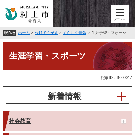
ペ
メ
ー
ニ
ジ
ュ
の
ー
先
を
ホーム
>
分類でさがす
>
くらしの情報
>
生涯学習・スポーツ
現在地
頭
飛
で
ば
本
す
し
文
。
て
生涯学習・スポーツ
本
文
へ
記事ID：B000017
新着情報
社会教育