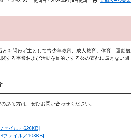
ID：0053187
更新日：2026年6月4日更新
印刷ページ表示
は
否とを問わず主として青少年教育、成人教育、体育、運動競
に関する事業および活動を目的とする公の支配に属さない団
介
味のある方は、ぜひお問い合わせください。
ァイル／626KB]
lファイル／108KB]