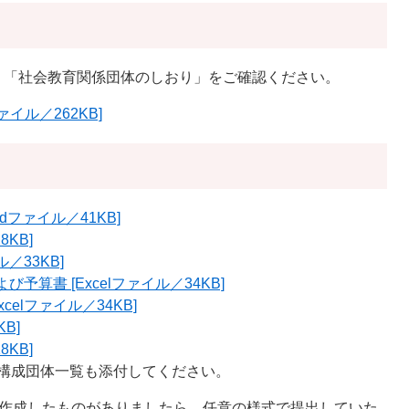
、「社会教育関係団体のしおり」をご確認ください。
イル／262KB]
dファイル／41KB]
KB]
／33KB]
算書 [Excelファイル／34KB]
elファイル／34KB]
B]
KB]
構成団体一覧も添付してください。
で作成したものがありましたら、任意の様式で提出していた