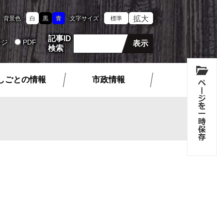
拡大
背景色
白
黒
青
文字サイズ
標準
記事ID
ージ
PDF
検索
しごとの情報
市政情報