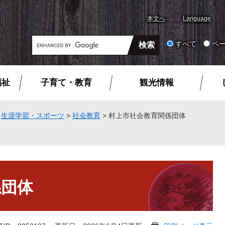
本文へ
Language
G
すべて
ペ
o
o
g
福祉
子育て・教育
観光情報
l
e
カ
>
生涯学習・スポーツ
>
社会教育
>
村上市社会教育関係団体
ス
タ
ム
検
索
係団体