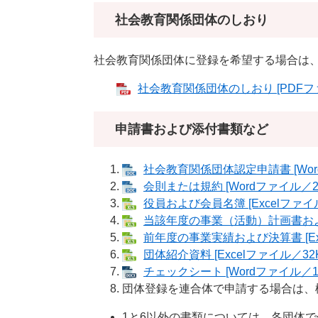
社会教育関係団体のしおり
社会教育関係団体に登録を希望する場合は
社会教育関係団体のしおり [PDFファ
申請書および添付書類など
社会教育関係団体認定申請書 [Wor
会則または規約 [Wordファイル／28
役員および会員名簿 [Excelファイル
当該年度の事業（活動）計画書および予
前年度の事業実績および決算書 [Exc
団体紹介資料 [Excelファイル／32K
チェックシート [Wordファイル／18
団体登録を連合体で申請する場合は、
1と6以外の書類については、各団体