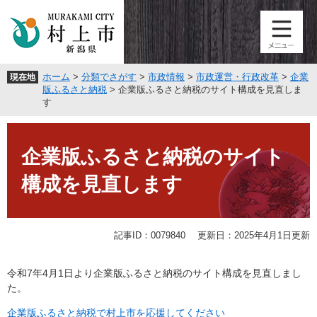
ペ
メ
ー
ニ
ジ
ュ
の
ー
先
を
ホーム
>
分類でさがす
>
市政情報
>
市政運営・行政改革
>
企業
現在地
頭
飛
版ふるさと納税
>
企業版ふるさと納税のサイト構成を見直しま
で
ば
す
す
し
。
て
本
本
文
企業版ふるさと納税のサイト
文
へ
構成を見直します
記事ID：0079840
更新日：2025年4月1日更新
令和7年4月1日より企業版ふるさと納税のサイト構成を見直しまし
た。
企業版ふるさと納税で村上市を応援してください