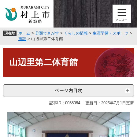
ペ
メ
ー
ニ
ジ
ュ
の
ー
先
を
ホーム
>
分類でさがす
>
くらしの情報
>
生涯学習・スポーツ
>
現在地
頭
飛
施設
>
山辺里第二体育館
で
ば
す
し
本
。
て
文
山辺里第二体育館
本
文
へ
ページ内目次
記事ID：0038084
更新日：2026年7月1日更新