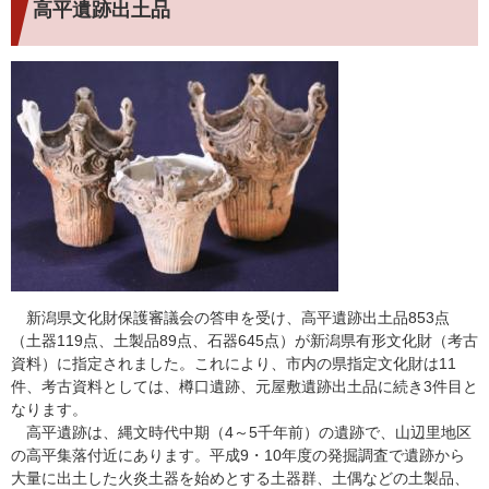
高平遺跡出土品
新潟県文化財保護審議会の答申を受け、高平遺跡出土品853点
（土器119点、土製品89点、石器645点）が新潟県有形文化財（考古
資料）に指定されました。これにより、市内の県指定文化財は11
件、考古資料としては、樽口遺跡、元屋敷遺跡出土品に続き3件目と
なります。
高平遺跡は、縄文時代中期（4～5千年前）の遺跡で、山辺里地区
の高平集落付近にあります。平成9・10年度の発掘調査で遺跡から
大量に出土した火炎土器を始めとする土器群、土偶などの土製品、