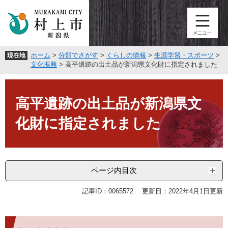
ペ
メ
ー
ニ
ジ
ュ
の
ー
先
を
ホーム
>
分類でさがす
>
くらしの情報
>
生涯学習・スポーツ
>
現在地
頭
飛
文化振興
>
高平遺跡の出土品が新潟県文化財に指定されました
で
ば
す
し
本
。
て
文
高平遺跡の出土品が新潟県文
本
文
化財に指定されました
へ
ページ内目次
記事ID：0065572
更新日：2022年4月1日更新