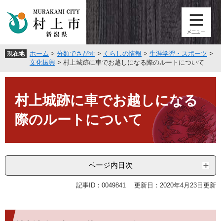
ペ
メ
ー
ニ
ジ
ュ
の
ー
先
を
ホーム
>
分類でさがす
>
くらしの情報
>
生涯学習・スポーツ
>
現在地
頭
飛
文化振興
>
村上城跡に車でお越しになる際のルートについて
で
ば
す
し
本
。
て
文
村上城跡に車でお越しになる
本
文
際のルートについて
へ
ページ内目次
記事ID：0049841
更新日：2020年4月23日更新