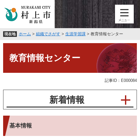
ペ
メ
ー
ニ
ジ
ュ
の
ー
先
を
ホーム
>
組織でさがす
>
生涯学習課
>
教育情報センター
現在地
頭
飛
で
ば
本
す
し
文
。
て
教育情報センター
本
文
へ
記事ID：E000084
新着情報
基本情報