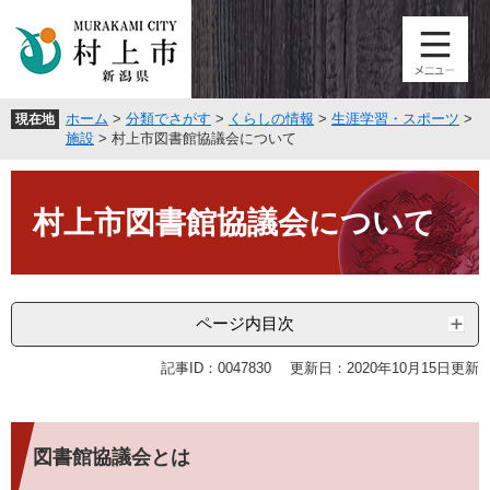
ペ
メ
ー
ニ
ジ
ュ
の
ー
先
を
ホーム
>
分類でさがす
>
くらしの情報
>
生涯学習・スポーツ
>
現在地
頭
飛
施設
>
村上市図書館協議会について
で
ば
す
し
本
。
て
文
村上市図書館協議会について
本
文
へ
ページ内目次
記事ID：0047830
更新日：2020年10月15日更新
図書館協議会とは