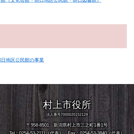
会館（文化会館・朝日地区公民館・朝日図書館）
朝日地区公民館の事業
村上市役所
法人番号7000020152129
〒958-8501 新潟県村上市三之町1番1号
Tel：0254-53-2111（代表）
Fax：0254-53-3840（代表）