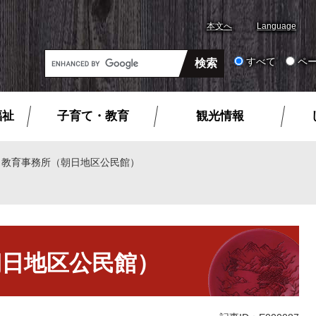
本文へ
Language
G
すべて
ペ
o
o
g
福祉
子育て・教育
観光情報
l
e
カ
日教育事務所（朝日地区公民館）
ス
タ
ム
検
索
朝日地区公民館）