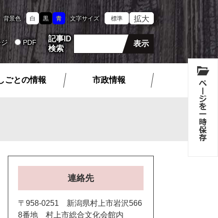
拡大
背景色
白
黒
青
文字サイズ
標準
記事ID
ージ
PDF
検索
しごとの情報
市政情報
連絡先
〒958-0251 新潟県村上市岩沢566
8番地 村上市総合文化会館内