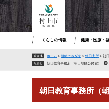
ペ
メ
ー
ニ
ジ
ュ
の
ー
先
を
頭
飛
で
ば
くらしの情報
健康・医療・
す
し
。
て
本
ホーム
>
組織でさがす
>
朝日支所
>
朝
現在地
文
朝日教育事務所（朝日地区公民館）
閉
へ
じ
る
本
文
朝日教育事務所（