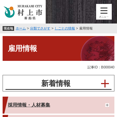
ペ
メ
ー
ニ
ジ
ュ
の
ー
先
を
ホーム
>
分類でさがす
>
しごとの情報
>
雇用情報
現在地
頭
飛
で
ば
本
す
し
文
。
て
雇用情報
本
文
へ
記事ID：B000040
新着情報
採用情報・人材募集