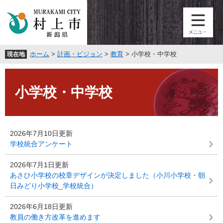
ペ
メ
ー
ニ
ジ
ュ
の
ー
先
を
ホーム
>
計画・ビジョン
>
教育
>
小学校・中学校
現在地
頭
飛
で
ば
本
す
し
文
。
て
小学校・中学校
本
文
へ
2026年7月10日更新
学校統合アンケート
2026年7月1日更新
あさひ小学校の校章デザインが決定しました（小川小学校・朝
日みどり小学校_学校統合）
2026年6月18日更新
教員の働き方改革を進めます