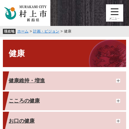
ペ
メ
ー
ニ
ジ
ュ
の
ー
先
を
ホーム
>
計画・ビジョン
>
健康
現在地
頭
飛
で
ば
本
す
し
文
。
て
健康
本
文
へ
健康維持・増進
こころの健康
お口の健康