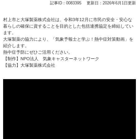
記事ID：0083395
更新日：2026年6月1日更新
​村上市と大塚製薬株式会社は、令和3年12月に市民の安全・安心な
暮らしの確保に資することを目的とした包括連携協定を締結してい
ます。
大塚製薬の協力により、「気象予報士と学ぶ！熱中症対策動画」を
紹介します。
熱中症予防にぜひご活用ください。
【制作】NPO法人 気象キャスターネットワーク
【協力】大塚製薬株式会社