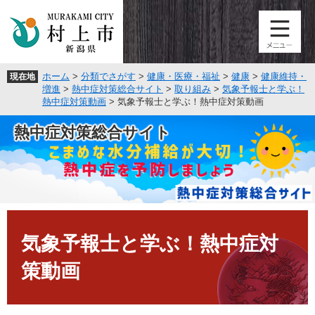
ペ
メ
ー
ニ
ジ
ュ
の
ー
先
を
ホーム
>
分類でさがす
>
健康・医療・福祉
>
健康
>
健康維持・
現在地
頭
飛
増進
>
熱中症対策総合サイト
>
取り組み
>
気象予報士と学ぶ！
で
ば
熱中症対策動画
>
気象予報士と学ぶ！熱中症対策動画
す
し
。
て
熱中症対策総合サイト
本
文
へ
本
文
気象予報士と学ぶ！熱中症対
策動画