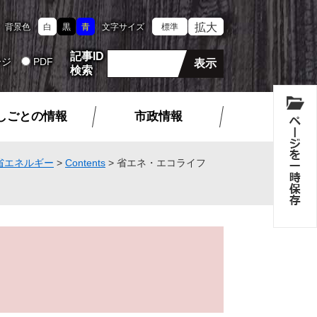
拡大
背景色
白
黒
青
文字サイズ
標準
記事ID
ージ
PDF
検索
しごとの情報
市政情報
省エネルギー
>
Contents
>
省エネ・エコライフ