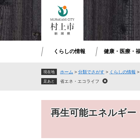
ペ
メ
ー
ニ
ジ
ュ
の
ー
先
を
頭
飛
で
ば
くらしの情報
健康・医療・
す
し
。
て
本
ホーム
>
分類でさがす
>
くらしの情報
現在地
文
省エネ・エコライフ
閉
へ
じ
る
再生可能エネルギー