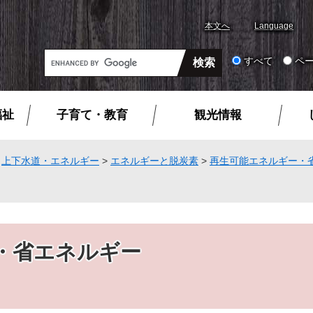
本文へ
Language
G
すべて
ペ
o
o
g
福祉
子育て・教育
観光情報
l
e
カ
>
上下水道・エネルギー
>
エネルギーと脱炭素
>
再生可能エネルギー・
ス
タ
ム
検
索
・省エネルギー